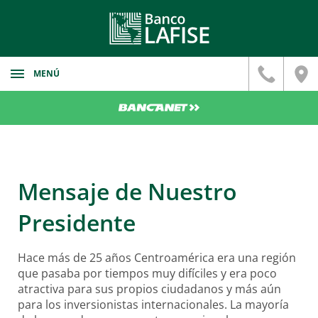
MENÚ
Banca Personal
Cuentas
Banca Corporativa
Cuenta Digital
Cuentas
Banca Privada
Cuentas Corrientes
Mensaje de Nuestro
Cuentas de Ahorro
Inversiones Personalizadas
Certificado de Depósitos
FZT
Cuentas Corrientes
Presidente
Cuentas Bancarias
Servicios Bancarios
Certifados de Depositos
Tarifario
Deposito a Plazo Fijo
Hace más de 25 años Centroamérica era una región
Banca Patrimonial
Servicios Bancarios
LAFISE Portfolio
que pasaba por tiempos muy difíciles y era poco
Préstamos
Cotiza cambios de divisas aquí
atractiva para sus propios ciudadanos y más aún
Planificador Patrimonial
para los inversionistas internacionales. La mayoría
Financiamiento
Préstamo Personal
Fideicomiso Patrimonial