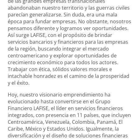
de las grandes empresas transnacionales
Préstamos de Vehículos
abandonaban nuestro territorio y las guerras civiles
Canales Alternos
Acceso en Línea
Préstamos de Vivienda
parecían generalizarse. Sin duda, era una mala
Préstamos Educativo
época para fundar empresas. No obstante, nosotros
Leasing
LAFISE Advisor App
pensamos diferente y logramos ver oportunidades.
BlackDiamond
Canales Alternos
Monibyte
Así surge LAFISE, con el propósito de brindar
Financiamiento Exclusivo
servicios bancarios y financieros para las empresas
Subagentes Bancarios
Open Banking
de la región, buscando integrar el mercado
Préstamo Back to Back
Tarjetas
centroamericano y explorar oportunidades de
LAFISE Connet
Préstamo con Garantía de Título de Valores
crecimiento económico para todos los actores.
Tarjetas de Crédito
Trabajar con ética, sólidos valores morales e
Préstamo Auto
Promociones LAFISE
intachable honradez es el camino de la prosperidad
Préstamos Hipotecarios
Contratos y reglamentos
y el éxito.
Tarjetas de Crédito
Visa Direct
Hoy, nuestro visionario emprendimiento ha
Tarjeta Infinite Visa
evolucionado hasta convertirse en el Grupo
Remesas
Financiero LAFISE, el líder en servicios financieros
Mastercard Black
integrados, con presencia en 11 países, que incluyen
Centroamérica, Venezuela, Colombia, Panamá, El
Caribe, México y Estados Unidos. Igualmente, la
diversificación y el diseño de soluciones financieras