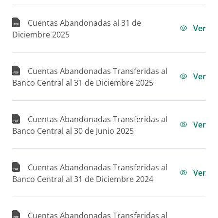
Acceso en Línea
Préstamos Educativo
Leasing
Canales Alternos
LAFISE Advisor App
Cuentas Abandonadas al 31 de
Ver
BlackDiamond
Monibyte
Diciembre 2025
Subagentes Bancarios
Financiamiento Exclusivo
Open Banking
Tarjetas
Préstamo Back to Back
LAFISE Connet
Cuentas Abandonadas Transferidas al
Tarjetas de Crédito
Préstamo con Garantía de Título de Valores
Ver
Promociones LAFISE
Préstamo Auto
Banco Central al 31 de Diciembre 2025
Contratos y reglamentos
Préstamos Hipotecarios
Visa Direct
Tarjetas de Crédito
Cuentas Abandonadas Transferidas al
Remesas
Tarjeta Infinite Visa
Ver
Banco Central al 30 de Junio 2025
Mastercard Black
Cuentas Abandonadas Transferidas al
Ver
Banco Central al 31 de Diciembre 2024
Cuentas Abandonadas Transferidas al