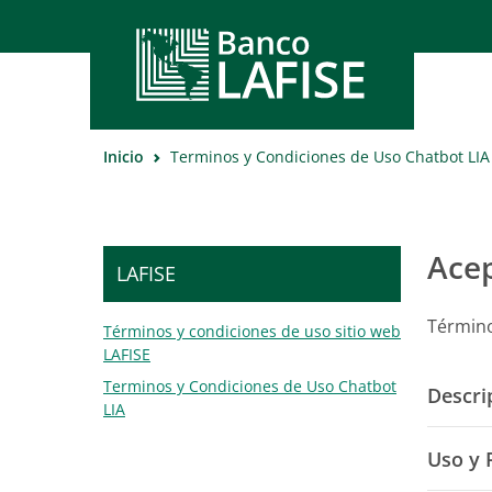
Inicio
Terminos y Condiciones de Uso Chatbot LIA
Cuenta
Cuenta
Inversi
Cuent
Cuent
Cuent
Cuent
Cuent
Depos
Acep
Certi
Certi
LAFIS
LAFISE
Servici
Servici
Planifi
Término
Términos y condiciones de uso sitio web
Cotiz
Fidei
LAFISE
Banca P
Terminos y Condiciones de Uso Chatbot
Descri
Acceso 
LIA
LAFIS
Uso y 
Blac