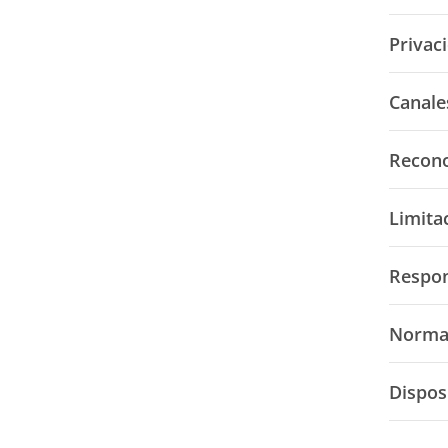
Privac
Canale
Recono
Limita
Respon
Normas
Dispos