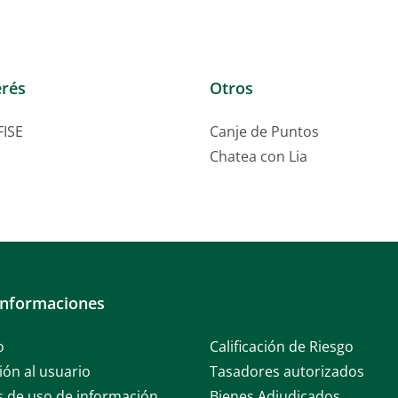
erés
Otros
FISE
Canje de Puntos
Chatea con Lia
informaciones
o
Calificación de Riesgo
ión al usuario
Tasadores autorizados
as de uso de información
Bienes Adjudicados