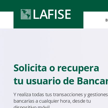
B
Nicarag
Nicarag
Nicarag
Panamá
Solicita o recupera
tu usuario de Banca
Y realiza todas tus transacciones y gestione
bancarias a cualquier hora, desde tu
dispositivo móvil.