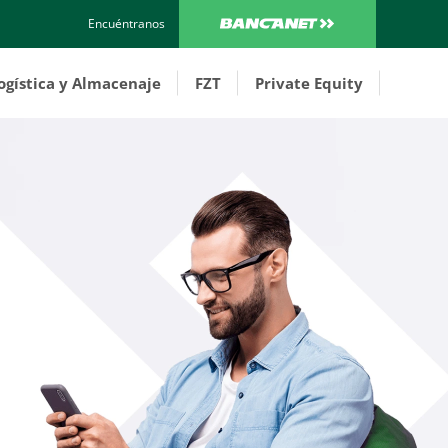
Encuéntranos
ogística y Almacenaje
FZT
Private Equity
Costa Rica
Costa Rica
Panamá