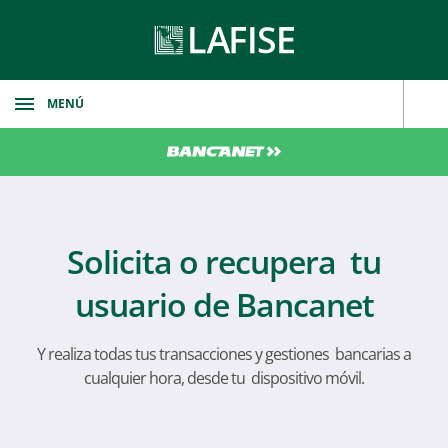
MENÚ
Banca
Nicaragua
Seguros
Panamá
Nicaragua
Puesto de Bolsa
Solicita o recupera
tu
Honduras
Honduras
Fideicomiso
usuario de Bancanet
República Dominicana
Costa Rica
Nicaragua
Logística y Almacenaje
Costa Rica
Y realiza todas tus transacciones y gestiones
bancarias a
Honduras
FZT
cualquier hora, desde tu
dispositivo móvil.
Panamá
Private Equity