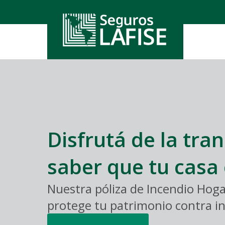
Seguros
Cómo P
Cotizad
Persona
Red de 
Segur
Segur
Otros
Segur
Disfrutá de la tra
Segu
saber que tu casa
Nuestra póliza de Incendio Ho
protege tu patrimonio contra in