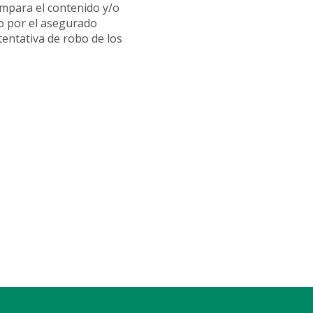
ampara el contenido y/o
o por el asegurado
 tentativa de robo de los
uiler:
astos de alquiler por
ntras duren las
 el inmueble dañado
eventos.