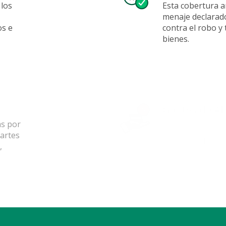
 los
Esta cobertura 
menaje declarad
os e
contra el robo y
bienes.
Gastos de Alq
as por
Cubre posibles g
partes
una vivienda mie
l,
reparaciones en
por el evento o 