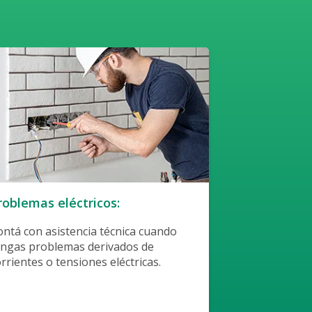
roblemas eléctricos:
Traslado res
aeropuerto:
ontá con asistencia técnica cuando
engas problemas derivados de
Ofrece traslad
rrientes o tensiones eléctricas.
aeropuerto y v