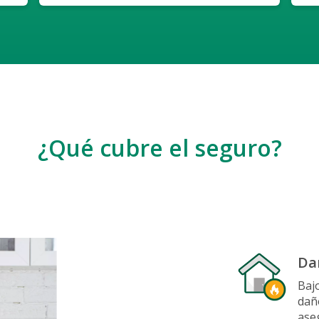
¿Qué cubre el seguro?
Da
Baj
dañ
ase