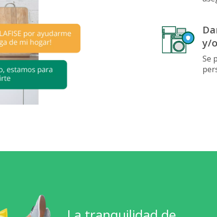
Da
y/
Se 
per
La tranquilidad de