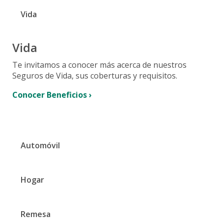
Fianzas
Asistencia
Vida
Informes de Transparencia
Fianzas para daños
Asistencia Vial
Fianzas para personas
Condiciones Generales de Seguros
Asistencia de Repatriación
Vida
Leyes y normativas
Te invitamos a conocer más acerca de nuestros
Canales de Atención
Seguros de Vida, sus coberturas y requisitos.
Comunicados
Conocer Beneficios ›
Automóvil
Hogar
Remesa