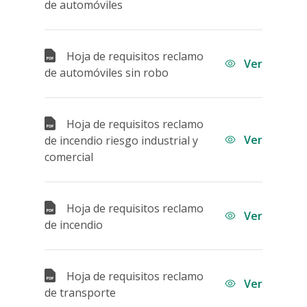
Quejas y Reclamos de Usuarios
Medios de Pago
de automóviles
Asistencia
Seguros de Vida y Accidentes
Informes de Transparencia
Fianzas
Asistencia Vial
Hoja de requisitos reclamo
Condiciones Generales de Seguros
Ver
Asistencia de Repatriación
Fianzas para daños
de automóviles sin robo
Leyes y normativas
Fianzas para personas
Canales de Atención
Hoja de requisitos reclamo
Ver
de incendio riesgo industrial y
Comunicados
comercial
Hoja de requisitos reclamo
Ver
de incendio
Hoja de requisitos reclamo
Ver
de transporte