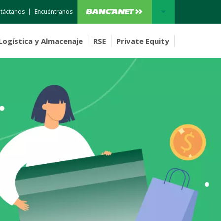
táctanos
Encuéntranos
BANCANET 3.0
Logística y Almacenaje
RSE
Private Equity
NICARAGUA
HONDURAS
Costa Rica
Costa Rica
Panamá
COSTA RICA
PANAMÁ
REPÚBLICA DOMINICANA