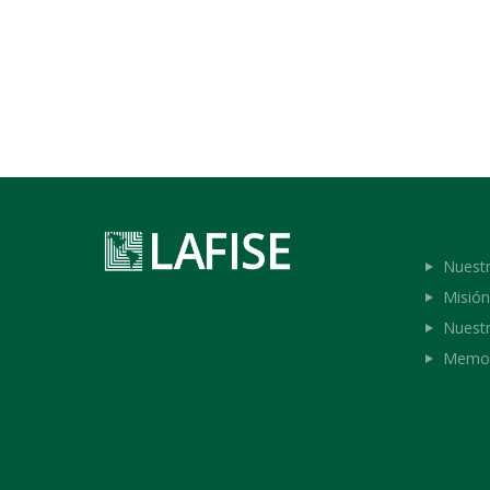
Nuestr
Misión
Nuestr
Memor