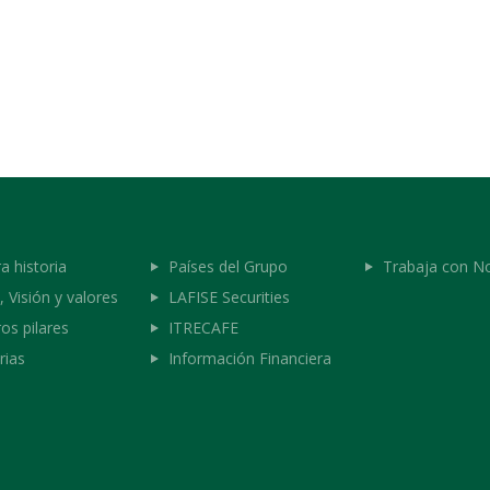
a historia
Países del Grupo
Trabaja con N
, Visión y valores
LAFISE Securities
os pilares
ITRECAFE
ias
Información Financiera