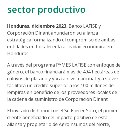
Crédito Agrícola
Chatbot Lia
sector productivo
Virtual Banking
Acceso en Línea
Fideicomisos
Lafiseid
LAFITicket
LAFISE Advisor App
Open Banking
BlackDiamond
Honduras, diciembre 2023.
Banco LAFISE y
Banca Seguros
Comercios Afiliados
Corporación Dinant anunciaron su alianza
Financiamiento Exclusivo
Préstamos
estratégica formalizando el compromiso de ambas
Inversión
Préstamo Back to Back
entidades en fortalecer la actividad económica en
Préstamos Personales
Préstamo Auto
Depósitos a Plazo Fijo
Honduras.
Préstamos de Vehículos
Préstamos Hipotecarios
Préstamos de Vivienda
Servicios Internacionales
Préstamos Educativos
Tarjeta de Crédito
A través del programa PYMES LAFISE con enfoque de
Préstamo Planilleros y Convenios
género, el banco financiará más de 494 hectáreas de
Pago Planillas
Adelanto de Salario
Tarjeta Infinite Visa
cultivos de plátano y yuca a nivel nacional, y a su vez,
Remesas
facilitará un crédito superior a los 100 millones de
lempiras en beneficio de los proveedores locales de
Generación Link remesa LAFISE
la cadena de suministro de Corporación Dinant.
Promociones Eventuales
Banca Privada
El invitado de honor fue el Sr. Eliecer Soto, el primer
cliente beneficiado del impacto positivo de esta
Tarjetas
alianza y propietario de Agroinsumos del Norte,