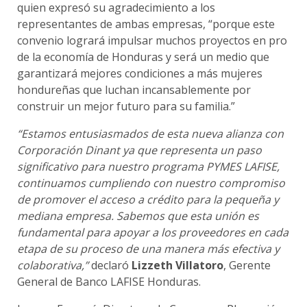
Beneficios
quien expresó su agradecimiento a los
Tarjetas de Crédito
representantes de ambas empresas, “porque este
Tarjetas de Débito
Tarjetas Recargables
convenio logrará impulsar muchos proyectos en pro
Servicios
de la economía de Honduras y será un medio que
Programa de Cobertura contra Hurto, Robo y Extravío (HRE)
garantizará mejores condiciones a más mujeres
Contratos y Reglamentos
Canje de Puntos
hondureñas que luchan incansablemente por
Solicita Tarjeta Crédito Adicional
construir un mejor futuro para su familia.”
Servicios Bancarios
“Estamos entusiasmados de esta nueva alianza con
Hondureños en el extranjero
Corporación Dinant ya que representa un paso
significativo para nuestro programa PYMES LAFISE,
continuamos cumpliendo con nuestro compromiso
de promover el acceso a crédito para la pequeña y
mediana empresa. Sabemos que esta unión es
fundamental para apoyar a los proveedores en cada
etapa de su proceso de una manera más efectiva y
colaborativa,”
declaró
Lizzeth Villatoro
, Gerente
General de Banco LAFISE Honduras.