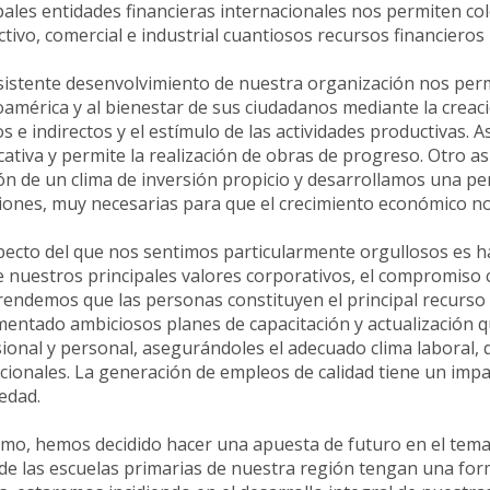
pales entidades financieras internacionales nos permiten col
tivo, comercial e industrial cuantiosos recursos financieros 
sistente desenvolvimiento de nuestra organización nos perm
américa y al bienestar de sus ciudadanos mediante la crea
os e indirectos y el estímulo de las actividades productivas. 
icativa y permite la realización de obras de progreso. Otro 
ón de un clima de inversión propicio y desarrollamos una p
iones, muy necesarias para que el crecimiento económico no
pecto del que nos sentimos particularmente orgullosos es
 nuestros principales valores corporativos, el compromiso c
ndemos que las personas constituyen el principal recurso
entado ambiciosos planes de capacitación y actualización q
ional y personal, asegurándoles el adecuado clima laboral,
ucionales. La generación de empleos de calidad tiene un imp
iedad.
mo, hemos decidido hacer una apuesta de futuro en el tema 
de las escuelas primarias de nuestra región tengan una fo