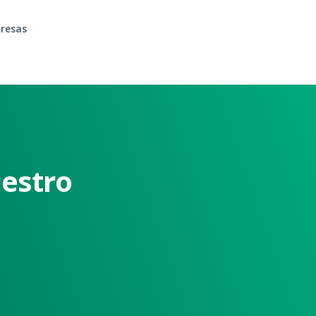
resas
estro