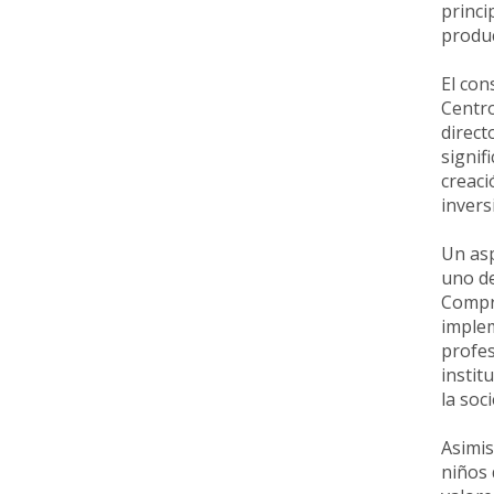
princi
produc
El con
Centro
direct
signif
creaci
invers
Un as
uno de
Compre
implem
profes
instit
la soc
Asimis
niños 