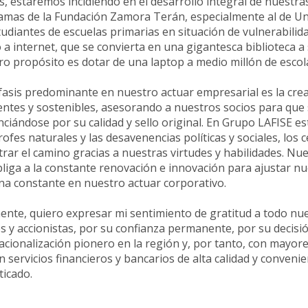
s, estaremos incidiendo en el desarrollo integral de nuestr
amas de la Fundación Zamora Terán, especialmente al de 
tudiantes de escuelas primarias en situación de vulnerabil
 a internet, que se convierta en una gigantesca biblioteca a s
o propósito es dotar de una laptop a medio millón de escol
asis predominante en nuestro actuar empresarial es la cre
entes y sostenibles, asesorando a nuestros socios para que
nciándose por su calidad y sello original. En Grupo LAFISE 
rofes naturales y las desavenencias políticas y sociales, l
rar el camino gracias a nuestras virtudes y habilidades. Nu
liga a la constante renovación e innovación para ajustar nu
na constante en nuestro actuar corporativo.
ente, quiero expresar mi sentimiento de gratitud a todo nue
es y accionistas, por su confianza permanente, por su decis
acionalización pionero en la región y, por tanto, con mayor
en servicios financieros y bancarios de alta calidad y conve
ticado.