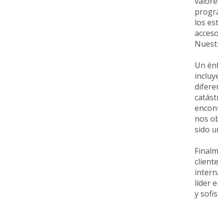
valore
progr
los es
acceso
Nuestr
Un énf
incluy
difere
catást
encont
nos ob
sido u
Finalm
client
intern
líder 
y sofis