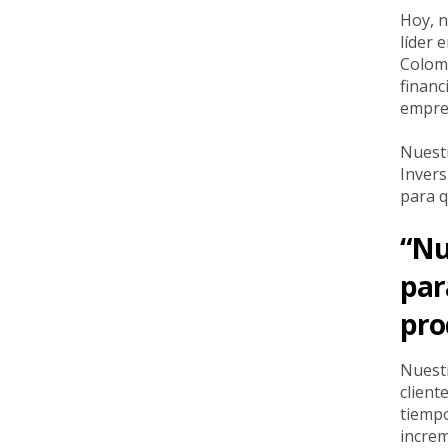
Hoy, n
líder 
Colomb
financ
empres
Nuestr
Invers
para q
“Nu
par
pro
Nuestr
client
tiempo
increm