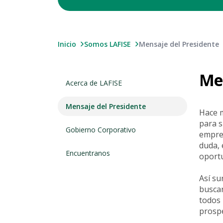
Inicio
Somos LAFISE
Mensaje del Presidente
Men
Acerca de LAFISE
Mensaje del Presidente
Hace m
para s
Gobierno Corporativo
empres
duda, 
Encuentranos
oport
Así su
buscan
todos 
prospe