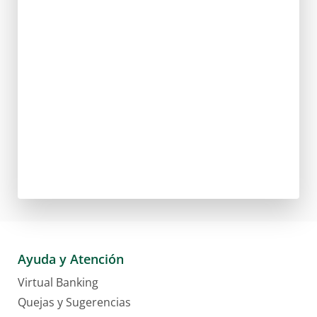
Guía de cálculo de interés y mantenimiento de valor
Comercios Afiliados
Servicio miweb
Canales alternos
LAFISE Digital
Bancanet
Lafiservicios
ServiRED
ATM LAFISE
Multi ATM LAFISE
Chatbot Lia
Envío Veloz
LAFISEid
Telepagos
Transferencias Internacionales vía ACH
PagaNet
Virtual Banking
Ayuda y Atención
Plan pyme
Virtual Banking
Transferencias
Quejas y Sugerencias