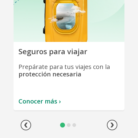
Seguros para viajar
Pr
os
Prepárate para tus viajes
con la
¿E
protección necesaria
fi
pr
Conocer más ›
Co