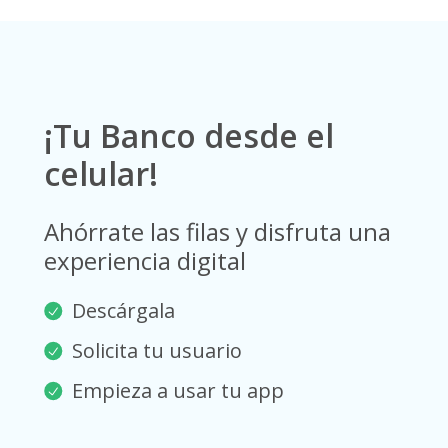
en
¡Tu Banco desde el
¿Q
celular!
Ba
,
Ahórrate las filas y disfruta una
Haz
experiencia digital
pero
 de
Descárgala
T
c
Solicita tu usuario
ldos
C
Empieza a usar tu app
y
e
R