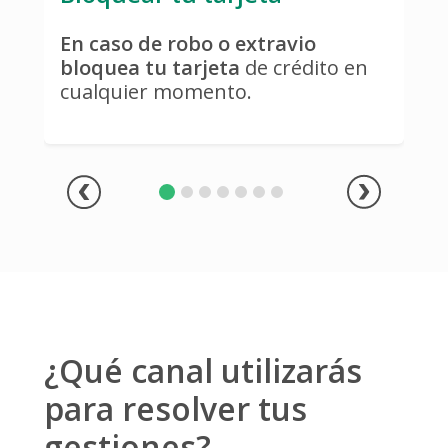
Seguros
En caso de robo o extravio
Pa
r
bloquea tu tarjeta
de crédito en
cu
.
cualquier momento.
as
¿Qué canal utilizarás
para resolver
tus
gestiones?