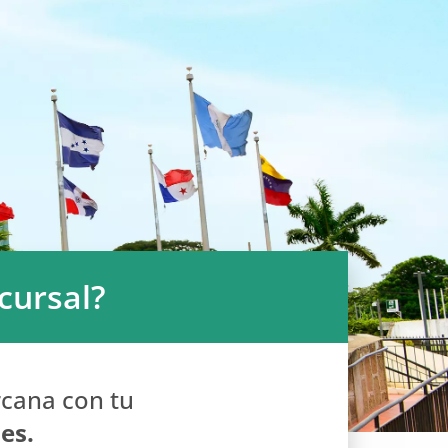
cursal?
rcana con tu
es.