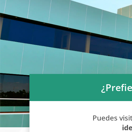
¿Prefi
Puedes visi
id