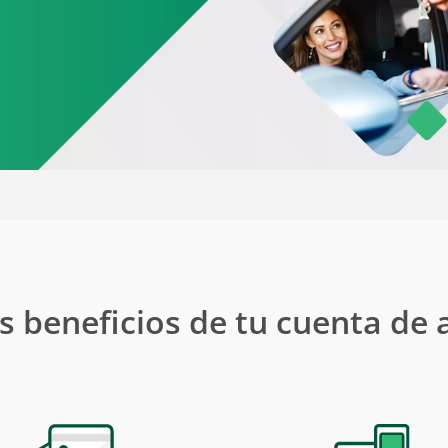
os bancarios
de valor
s
Comercios Afiliados
remesa
Servicio miweb
amentos
s beneficios de tu cuenta de