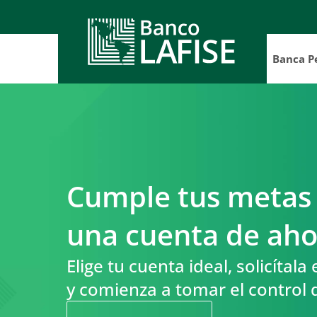
Banca P
Cuenta 
Cuenta
Inversi
Cuenta
Cuentas
Custodi
Inversi
Cuent
Depos
Servicio
Comerci
Plan 
LAFIS
Cuent
Comerci
Planifi
Servicio
Cumple tus metas
Tarif
Présta
LAFISE 
Fidei
una cuenta de aho
Acceso 
Tarifari
Prés
Prést
LAFIS
Prést
Elige tu cuenta ideal, solicítala
Blac
Prést
Prés
y comienza a tomar el control d
Adela