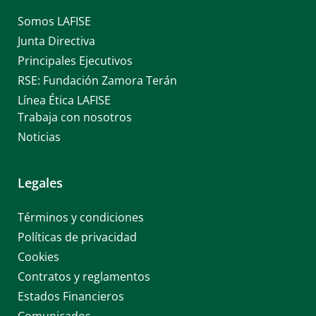
ATM LAFISE
Somos LAFISE
Multi ATM LAFISE
Junta Directiva
Chatbot Lia
Principales Ejecutivos
Envío Veloz
LAFISEid
RSE: Fundación Zamora Terán
Telepagos
Línea Ética LAFISE
Transferencias Internacionales vía ACH
Trabaja con nosotros
PagaNet
Noticias
Virtual Banking
Plan pyme
Legales
Transferencias
Términos y condiciones
Políticas de privacidad
Seguros
Cookies
Contratos y reglamentos
Estados Financieros