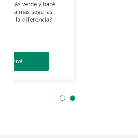
Usala a diario para todas las cosas
que
pagás con efectivo.
Recargá,
comprá y
pagá donde querrás.
Conocer más ›
¡La quiero!