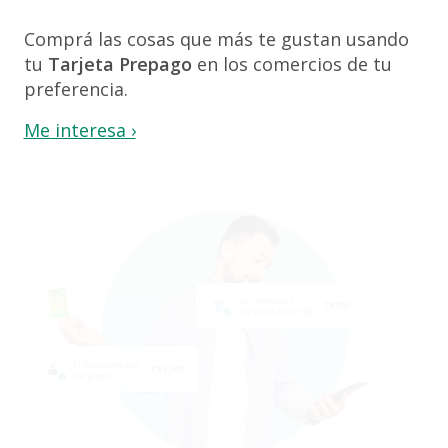
Transferencias interbancarias vía ACH
Comprá las cosas que más te gustan usando
PagaNet
tu
Tarjeta Prepago
en los comercios de tu
Guía de Cálculo de Interés y Mantenimiento de Valor
preferencia.
Me interesa ›