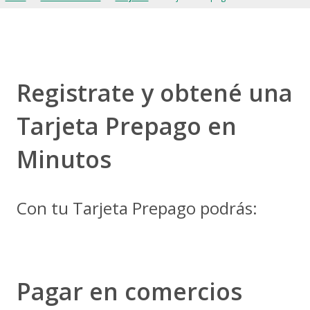
Préstamos Personales
Préstamos de Vehículos
Préstamos de Vivienda
Préstamo Educativo
Registrate y obtené una
Préstamo Supernómina
Canales Alternos
Tarjeta Prepago en
Bancanet
Minutos
LAFISE Banca Móvil
ServiRED
Con tu Tarjeta Prepago podrás:
ATM LAFISE
Chatbot Lia
LAFISEid
Telepagos
Pagar en comercios
Envío Veloz