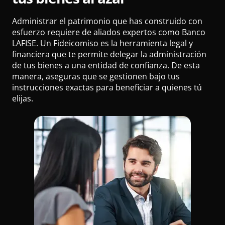
Guía de cálculo de interés y mantenimiento de valor
Comercios Afiliados
Administrar el patrimonio que has construido con
esfuerzo requiere de aliados expertos como Banco
Servicio miweb
LAFISE. Un Fideicomiso es la herramienta legal y
Canales alternos
financiera que te permite delegar la administración
de tus bienes a una entidad de confianza. De esta
LAFISE Digital
manera, aseguras que se gestionen bajo tus
Bancanet
instrucciones exactas para beneficiar a quienes tú
Lafiservicios
elijas.
ServiRED
ATM LAFISE
Multi ATM LAFISE
Chatbot Lia
Envío Veloz
LAFISEid
Telepagos
Transferencias Internacionales vía ACH
PagaNet
Virtual Banking
Plan pyme
Transferencias