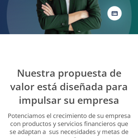
Guía de cálculo de interés y mantenimiento de valor
Comercios Afiliados
Servicio miweb
Canales alternos
LAFISE Digital
Bancanet
Lafiservicios
ServiRED
ATM LAFISE
Nuestra propuesta de
Multi ATM LAFISE
Chatbot Lia
Envío Veloz
valor está diseñada para
LAFISEid
Telepagos
impulsar su empresa
Transferencias Internacionales vía ACH
PagaNet
Virtual Banking
Potenciamos el crecimiento de su empresa
Plan pyme
con productos y servicios financieros que
se adaptan a
sus necesidades y metas de
Transferencias