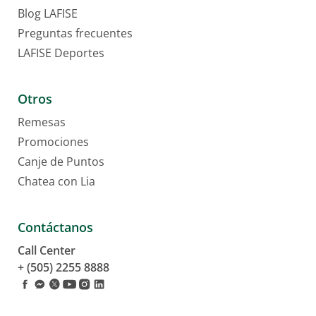
Guía de cálculo de interés y mantenimiento de valor
Blog LAFISE
Comercios Afiliados
Preguntas frecuentes
LAFISE Deportes
Servicio miweb
Canales alternos
Otros
Bancanet
Lafiservicios
Remesas
ServiRED
ATM LAFISE
Promociones
Multi ATM LAFISE
Canje de Puntos
Chatbot Lia
Envío Veloz
Chatea con Lia
LAFISEid
Telepagos
Transferencias Internacionales vía ACH
Contáctanos
PagaNet
Virtual Banking
Call Center
Plan pyme
+ (505) 2255 8888
Transferencias
Seguros