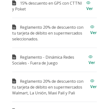
15% descuento en GPS con CTTNI
Servicios Fiduciarios
Cuentas De Ahorro
Financiamiento
Ver
y Poket
Financiamiento
Plan de Ahorro Programado
Inversión
Cuenta Digital
Pagos
Tarifario
Servicios Internacionales
Reglamento 20% de descuento con
ECOCréditos
Tarjetas
Ver
tu tarjeta de débito en supermercados
ECOCréditos
Maquinaria-Pesada
seleccionados.
Beneficios
Política Ambiental LAFISE
Canje de puntos
Monibyte
Tarjetas Credito
Cuenta Proveedores
Tarjetas de Débito
Servicios Internacionales
Reglamento - Dinámica Redes
Tarjetas Prepago
Monibyte
Tarjeta Prepago Joven
Ver
Sociales - Fuera de Juego
Política Ambiental LAFISE
Tarjeta Prepago Virtual
Pagos
Seguros al Viajar
Plan de Protección contra Robo y Fraude
Canales Alternos
Contratos y Reglamentos
Reglamento 20% de descuento con
Débitos Automáticos
Crédito Agrícola
Ver
tu tarjeta de débito en supermercados
Solicitud tarjeta credito
Walmart, La Unión, Maxi Palí y Pali
Financiamiento Importadores
Tarifas y Mínimos de Tarjetas
Rifas
Plan Nómina
Guía De Cálculo De Interés Y Mantenimiento De Valor