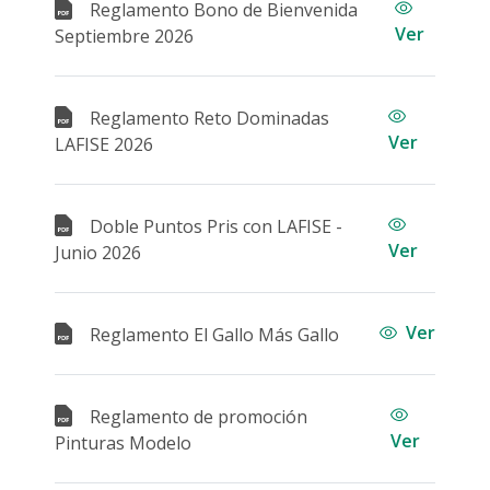
Reglamento Bono de Bienvenida
Comercios Afiliados
Ver
Septiembre 2026
Servicio MiWeb
Canales Alternos
Reglamento Reto Dominadas
Bancanet
Ver
LAFISE 2026
Lafiservicios
LAFISE Bancanet App
LAFISE Bancanet Web
ServiRED
Doble Puntos Pris con LAFISE -
ATM LAFISE
Ver
Junio 2026
Multi ATM LAFISE
Chatbot Lia
Envio Veloz
LAFISEid
Ver
Telepagos
Reglamento El Gallo Más Gallo
Transferencias interbancarias vía ACH
PagaNet
Virtual Banking
Reglamento de promoción
Plan Pyme
Ver
Pinturas Modelo
Transferencias