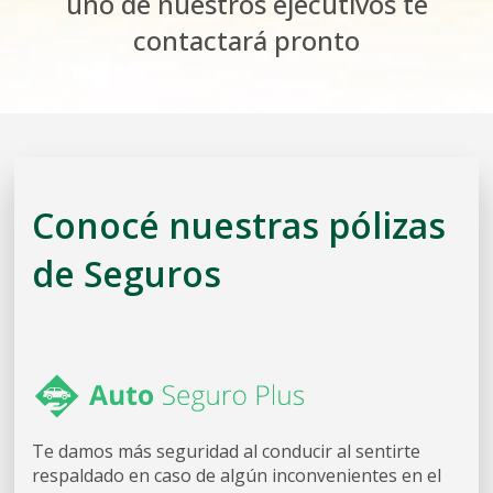
uno de
nuestros ejecutivos te
Seguros de Incendio
Seguros Domiciliar
Folletos para presentar Reclamos
Seguros de Daños
contactará pronto
Fianzas
Telepagos
Notificá Tu Reclamo
Activar Débito Automático
Consultá Y/O completa Tu Reclamo
¿Cómo presentar tu reclamo?
Cobertura Desempleo
Consejos antes fuertes lluvias
Conocé nuestras pólizas
Donde hacer uso de tu poliza
de Seguros
Red Médica
Talleres Autorizados
Planes Dentales
Te damos más seguridad al conducir al sentirte
respaldado en caso de algún inconvenientes en el