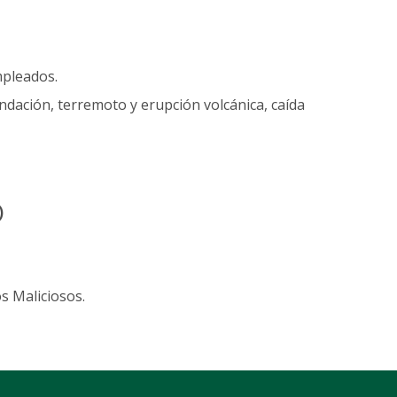
mpleados.
dación, terremoto y erupción volcánica, caída
)
s Maliciosos.