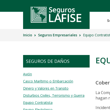
S
Inicio
Seguros Empresariales
Equipo Contratis
Seguro
Aviso d
Asisten
Segu
Segu
Asist
Segur
Segu
Segur
EQU
Vivir
Segu
SEGUROS DE DAÑOS
Telepa
Segur
Follet
Vida 
Activa
Avión
Micr
Casco Marítimo o Embarcación
Cober
Benef
Dinero y Valores en Transito
Auto 
La Comp
Disturbios Civiles, Terrorismo y Guerra
hagan n
Equipo Contratista
Incident
Equipo Electrónico