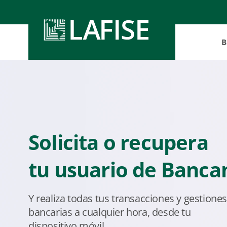
B
Nicarag
Nicarag
Nicarag
Panamá
Solicita o recupera
tu usuario de Banca
Y realiza todas tus transacciones y gestione
bancarias a cualquier hora, desde tu
dispositivo móvil.