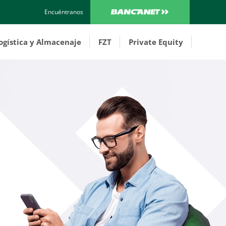
Encuéntranos
ogística y Almacenaje
FZT
Private Equity
Costa Rica
Costa Rica
Panamá