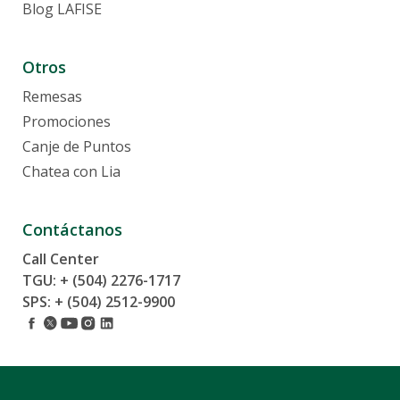
Generación Link remesa LAFISE
Blog LAFISE
Promociones Eventuales
Banca Privada
Otros
Tarjetas
Remesas
Promociones
Beneficios
Canje de Puntos
Tarjetas de Crédito
Chatea con Lia
Tarjetas de Débito
Tarjetas Recargables
Servicios
Contáctanos
Programa de Cobertura contra Hurto, Robo y Extravío (HRE)
Call Center
Contratos y Reglamentos
TGU: + (504) 2276-1717
Canje de Puntos
SPS: + (504) 2512-9900
Solicita Tarjeta Crédito Adicional
Servicios Bancarios
Hondureños en el extranjero