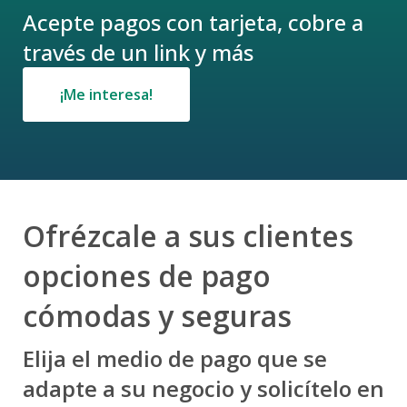
Crédito Agrícola
Chatbot Lia
Acepte pagos con tarjeta, cobre a
Virtual Banking
Acceso en Línea
Fideicomisos
Lafiseid
través de un link y más
LAFITicket
LAFISE Advisor App
Open Banking
BlackDiamond
Banca Seguros
¡Me interesa!
Comercios Afiliados
Financiamiento Exclusivo
Préstamos
Inversión
Préstamo Back to Back
Préstamos Personales
Préstamo Auto
Depósitos a Plazo Fijo
Préstamos de Vehículos
Préstamos Hipotecarios
Préstamos de Vivienda
Servicios Internacionales
Préstamos Educativos
Tarjeta de Crédito
Préstamo Planilleros y Convenios
Ofrézcale a sus clientes
Pago Planillas
Adelanto de Salario
Tarjeta Infinite Visa
Remesas
opciones de pago
Generación Link remesa LAFISE
cómodas y seguras
Promociones Eventuales
Banca Privada
Elija el medio de pago que se
Tarjetas
adapte a su negocio y solicítelo en