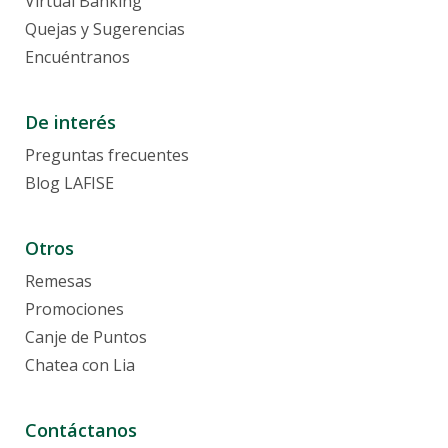
Virtual Banking
Beneficios
Tarjetas de Crédito
Quejas y Sugerencias
Tarjetas de Débito
Encuéntranos
Tarjetas Recargables
Servicios
Programa de Cobertura contra Hurto, Robo y Extravío (HRE)
Contratos y Reglamentos
De interés
Canje de Puntos
Solicita Tarjeta Crédito Adicional
Preguntas frecuentes
Servicios Bancarios
Blog LAFISE
Hondureños en el extranjero
Otros
Remesas
Promociones
Canje de Puntos
Chatea con Lia
Contáctanos