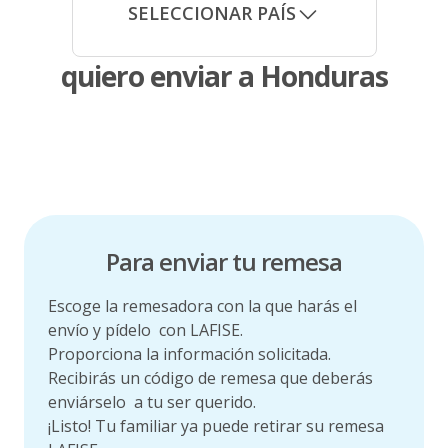
Beneficios
SELECCIONAR PAÍS
Tarjetas de Crédito
Tarjetas de Débito
Tarjetas Recargables
quiero enviar a Honduras
Servicios
Programa de Cobertura contra Hurto, Robo y Extravío (HRE)
Contratos y Reglamentos
Canje de Puntos
Solicita Tarjeta Crédito Adicional
Servicios Bancarios
Hondureños en el extranjero
Para enviar tu remesa
Escoge la remesadora con la que harás el
envío y pídelo
con LAFISE.
Proporciona la información solicitada.
Recibirás un código de remesa que deberás
enviárselo
a tu ser querido.
¡Listo! Tu familiar ya puede retirar su remesa