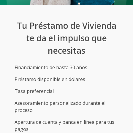
Beneficios
Tarjetas de Crédito
Tarjetas de Débito
Tarjetas Recargables
Servicios
Tu Préstamo de
Vivienda
Programa de Cobertura contra Hurto, Robo y Extravío (HRE)
Contratos y Reglamentos
te da el
impulso que
Canje de Puntos
Solicita Tarjeta Crédito Adicional
necesitas
Servicios Bancarios
Hondureños en el extranjero
Financiamiento de hasta 30 años
Préstamo disponible en dólares
Tasa preferencial
Asesoramiento personalizado durante el
proceso
Apertura de cuenta y banca en línea para tus
pagos