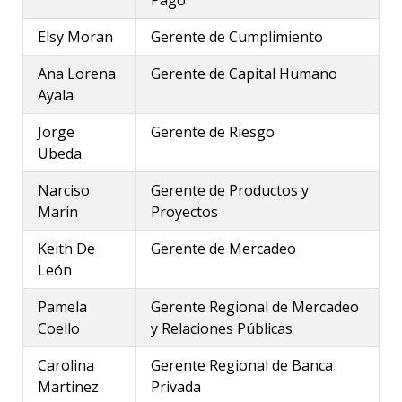
Pago
Tarjetas
Servicios Internacionales
Promociones
Elsy Moran
Gerente de Cumplimiento
Tarjetas de Crédito
Canales Alternos
Ana Lorena
Gerente de Capital Humano
Tarjetas de Débito
Ayala
Plan Nómina
Tarjeta Prepago
Tarjetas Prepago Joven
Jorge
Gerente de Riesgo
Cuentas Empresariales
Tarjetas Prepago Virtual
Ubeda
Canje de Puntos LAFISE
Narciso
Gerente de Productos y
Contratos y reglamentos
Marin
Proyectos
Keith De
Gerente de Mercadeo
León
Pamela
Gerente Regional de Mercadeo
Coello
y Relaciones Públicas
Carolina
Gerente Regional de Banca
Martinez
Privada