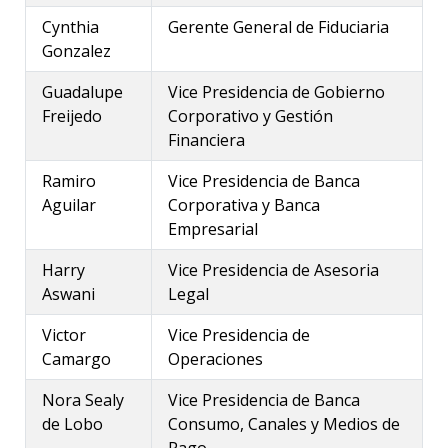
Accidentes Personales
Cynthia
Gerente General de Fiduciaria
Comercios Afiliados
Acceso en Línea
Multiasistencia
Gonzalez
Financiamiento
Préstamos
LAFISE Advisor App
Guadalupe
Vice Presidencia de Gobierno
Programas de Financiamiento
BlackDiamond
Préstamos Autos
Freijedo
Corporativo y Gestión
Cobranza
Financiamiento Exclusivo
Préstamos Hipotecarios
Financiera
Factoring
Préstamos Educativos
Préstamo Back to Back
Líneas de sobregiro
Ramiro
Vice Presidencia de Banca
Préstamo con Garantía de Título de Valores
Canales Alternos
Tarjeta Corporativa / Monibyte
Aguilar
Corporativa y Banca
Préstamo Auto
Empresarial
Comercio Internacional
Nueva Bancanet
Préstamos Hipotecarios
ATM LAFISE
Harry
Vice Presidencia de Asesoria
Pagos
Tarjeta de Crédito
Transferencias interbancarias vía ACH
Aswani
Legal
Bancanet 3.0
Envío Veloz
Tarjeta Infinite Visa
Victor
Vice Presidencia de
Chatbot Lia
LAFISE Connect
Camargo
Operaciones
Lafise Móvil
Lafise ID
Cuenta Proveedores
Nora Sealy
Vice Presidencia de Banca
Servired
de Lobo
Consumo, Canales y Medios de
Monibyte