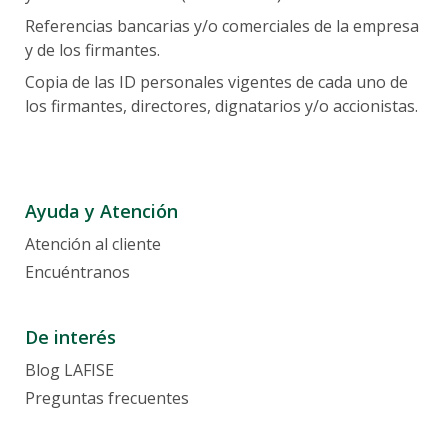
Tarjetas
Referencias bancarias y/o comerciales de la empresa
Servicios Internacionales
Promociones
y de los firmantes.
Tarjetas de Crédito
Canales Alternos
Copia de las ID personales vigentes de cada uno de
Tarjetas de Débito
los firmantes, directores, dignatarios y/o accionistas.
Plan Nómina
Tarjeta Prepago
Tarjetas Prepago Joven
Cuentas Empresariales
Tarjetas Prepago Virtual
Canje de Puntos LAFISE
Ayuda y Atención
Compra en Cuotas
Atención al cliente
Contratos y reglamentos
Encuéntranos
De interés
Blog LAFISE
Preguntas frecuentes