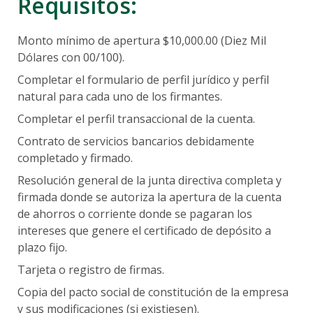
Requisitos:
Accidentes Personales
Comercios Afiliados
Acceso en Línea
Multiasistencia
Monto mínimo de apertura $10,000.00 (Diez Mil
Financiamiento
Préstamos
LAFISE Advisor App
Dólares con 00/100).
Programas de Financiamiento
BlackDiamond
Préstamos Autos
Completar el formulario de perfil jurídico y perfil
Cobranza
Financiamiento Exclusivo
Préstamos Hipotecarios
natural para cada uno de los firmantes.
Factoring
Préstamos Educativos
Completar el perfil transaccional de la cuenta.
Préstamo Back to Back
Líneas de sobregiro
Préstamo con Garantía de Título de Valores
Canales Alternos
Contrato de servicios bancarios debidamente
Tarjeta Corporativa / Monibyte
Préstamo Auto
completado y firmado.
Comercio Internacional
Nueva Bancanet
Préstamos Hipotecarios
Resolución general de la junta directiva completa y
ATM LAFISE
Pagos
firmada donde se autoriza la apertura de la cuenta
Tarjeta de Crédito
Transferencias interbancarias vía ACH
de ahorros o corriente donde se pagaran los
Bancanet 3.0
Envío Veloz
Tarjeta Infinite Visa
intereses que genere el certificado de depósito a
Chatbot Lia
plazo fijo.
LAFISE Connect
Lafise Móvil
Tarjeta o registro de firmas.
Lafise ID
Cuenta Proveedores
Copia del pacto social de constitución de la empresa
Servired
Monibyte
y sus modificaciones (si existiesen).