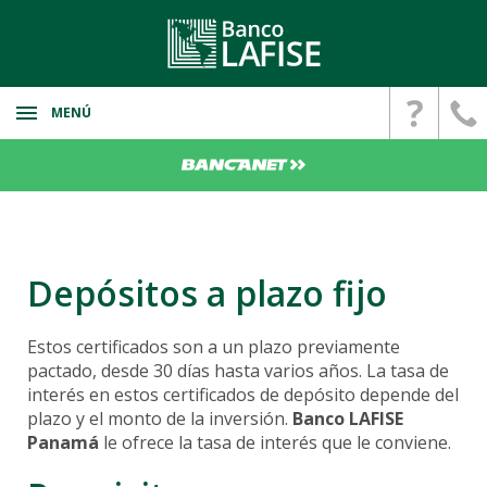
MENÚ
Banca Personal
Cuenta De ahorro
Banca Corporativa
Cuenta Digital
Cuentas
Banca Privada
Cuenta de Ahorro y Corriente
Depósitos a plazo fijo
Plan Nómina
Inversiones Personalizadas
Abre tu cuenta de ahorro HOY
Bienes Reposeidos
Inversión
Cuentas Bancarias
Estos certificados son a un plazo previamente
Servicios Bancarios
Propiedades
FZT
pactado, desde 30 días hasta varios años. La tasa de
Deposito a Plazo Fijo
Depósitos a Plazo Fijo
Servicios al cliente
interés en estos certificados de depósito depende del
LAFISE Portfolio
plazo y el monto de la inversión.
Banco LAFISE
Paganet
Banca Seguros
Panamá
le ofrece la tasa de interés que le conviene.
Planificador Patrimonial
Open Banking
PRF
Fideicomiso Patrimonial