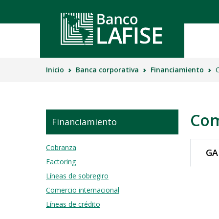
Inicio
Banca corporativa
Financiamiento
C
Cuenta
Cuenta
Invers
Propie
Cuent
Plan
Cuent
Cuent
Depos
Inversi
Com
Abre 
LAFIS
Financiamiento
Depós
Servici
Planifi
Cobranza
Pagane
GA
Servic
Fidei
Factoring
Open B
Banca 
Acceso
Líneas de sobregiro
Comercio internacional
Comerci
PRF
LAFIS
Líneas de crédito
Accid
Blac
Multi