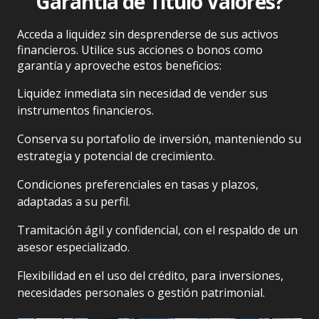
Garantía
de Título Valores?
Tarjetas Prepago Virtual
Canje de Puntos LAFISE
Cuentas Empresariales
Compra en Cuotas
Acceda a liquidez sin desprenderse de sus activos
Contratos y reglamentos
financieros. Utilice sus acciones o bonos como
garantía y aproveche estos beneficios:
Liquidez inmediata sin necesidad de vender sus
instrumentos financieros.
Conserva su portafolio de inversión, manteniendo su
estrategia y potencial de crecimiento.
Condiciones preferenciales en tasas y plazos,
adaptadas a su perfil.
Tramitación ágil y confidencial, con el respaldo de un
asesor especializado.
Flexibilidad en el uso del crédito, para inversiones,
necesidades personales o gestión patrimonial.