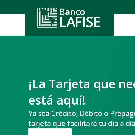
Cuenta
Cuenta
Invers
Propie
Cuent
Plan
Cuent
Cuent
Depos
Inversi
Abre 
LAFIS
Servici
Planifi
Depós
¡La Tarjeta que ne
Pagane
Servic
Fidei
está aquí!
Open B
Banca 
Acceso
Comerci
PRF
LAFIS
Ya sea Crédito, Débito o Prepa
Accid
Blac
Multi
tarjeta que facilitará tu día a día