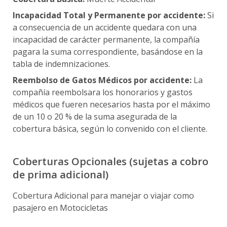
Seguros de Personas
Seguros Domiciliar
Incapacidad Total y Permanente por accidente:
Si
Seguros para Automóvil
Folletos para presentar Reclamos
a consecuencia de un accidente quedara con una
Seguros de Vida y Accidentes
Telepagos
incapacidad de carácter permanente, la compañía
Notificá Tu Reclamo
Seguros de Incendio
pagara la suma correspondiente, basándose en la
Activar Débito Automático
Seguros de Daños
Consultá Y/O completa Tu Reclamo
tabla de indemnizaciones.
Fianzas
¿Cómo presentar tu reclamo?
Reembolso de Gatos Médicos por accidente:
La
compañía reembolsara los honorarios y gastos
Cobertura Desempleo
médicos que fueren necesarios hasta por el máximo
de un 10 o 20 % de la suma asegurada de la
Consejos antes fuertes lluvias
cobertura básica, según lo convenido con el cliente.
Donde hacer uso de tu poliza
Red Médica
Coberturas Opcionales (sujetas a cobro
Talleres Autorizados
de prima adicional)
Planes Dentales
Cobertura Adicional para manejar o viajar como
pasajero en Motocicletas