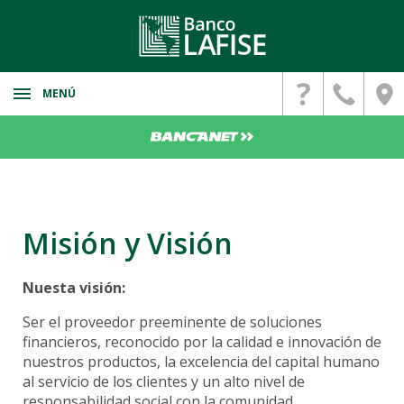
MENÚ
Banca Personal
Cuentas de Ahorro
Banca Corporativa
Cuenta Digital
Cuentas
Banca Privada
Cuenta para menores
Misión y Visión
Monibyte
Inversiones Personalizadas
Cuentas Corrientes
Seguros
LAFISE Digital
Cuentas Bancarias
Nuesta visión:
Servicios Internacionales
FZT
Deposito a Plazo Fijo
Remesas
Ser el proveedor preeminente de soluciones
Convertidor SINPE-IBAN
LAFISE Portfolio
Bienes Adjudicados
financieros, reconocido por la calidad e innovación de
Promociones
nuestros productos, la excelencia del capital humano
Paganet
Planificador Patrimonial
Propiedades
al servicio de los clientes y un alto nivel de
Firma Digital
responsabilidad social con la comunidad.
Vehiculos
Fideicomiso Patrimonial