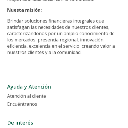
Poket
Registre su promesa de pago aquí
Nuesta misión:
Financiamiento
Acceso en Línea
Préstamos
Brindar soluciones financieras integrales que
Solicitud Garantías de participación y Cumplimiento
LAFISE Advisor App
Préstamo personal
satisfagan las necesidades de nuestros clientes,
BlackDiamond
Pagos
caracterizándonos por un amplio conocimiento de
Préstamos de vehículos
Financiamiento Exclusivo
los mercados, presencia regional, innovación,
Préstamo de vivienda
Canales Alternos
eficiencia, excelencia en el servicio, creando valor a
Préstamo Back to Back
nuestros clientes y a la comunidad.
Certificado de Inversión
Préstamo con Garantía de Título de Valores
Tarifario
Préstamo Auto
Canales Alternos
LAFISE Connect
Préstamos Hipotecarios
Envío Veloz
Inversion
Tarjeta de Crédito
ServiRED
Ayuda y Atención
Transferencias SINPE
Open Banking
Tarjeta Infinite Visa
Atención al cliente
Chatbot Lia
Encuéntranos
Mi Salario LAFISE
Virtual Banking
LafiseID
Comercios Afiliados
De interés
Banca Seguro