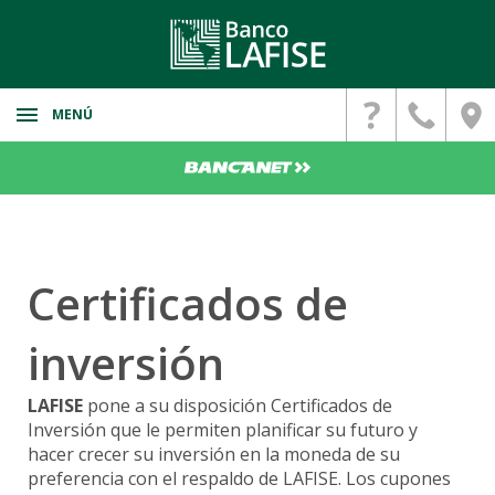
MENÚ
Banca Personal
Cuentas de Ahorro
Banca Corporativa
Cuenta Digital
Cuentas
Banca Privada
Cuenta para menores
Certificados de
Monibyte
Inversiones Personalizadas
Cuentas Corrientes
Seguros
LAFISE Digital
inversión
Cuentas Bancarias
Servicios Internacionales
FZT
Deposito a Plazo Fijo
Remesas
Convertidor SINPE-IBAN
LAFISE
pone a su disposición Certificados de
LAFISE Portfolio
Bienes Adjudicados
Promociones
Inversión que le permiten planificar su futuro y
Paganet
Planificador Patrimonial
hacer crecer su inversión en la moneda de su
Propiedades
Firma Digital
preferencia con el respaldo de LAFISE. Los cupones
Vehiculos
Fideicomiso Patrimonial