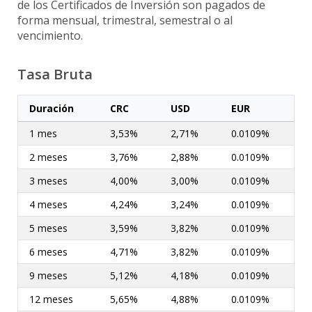
Poket
de los Certificados de Inversión son pagados de
Registre su promesa de pago aquí
forma mensual, trimestral, semestral o al
Financiamiento
Acceso en Línea
vencimiento.
Préstamos
Solicitud Garantías de participación y Cumplimiento
LAFISE Advisor App
Préstamo personal
BlackDiamond
Tasa Bruta
Pagos
Préstamos de vehículos
Financiamiento Exclusivo
Préstamo de vivienda
Duración
CRC
USD
EUR
Canales Alternos
Préstamo Back to Back
Certificado de Inversión
1 mes
3,53%
2,71%
0.0109%
Préstamo con Garantía de Título de Valores
Tarifario
Préstamo Auto
Canales Alternos
2 meses
3,76%
2,88%
0.0109%
LAFISE Connect
Préstamos Hipotecarios
3 meses
4,00%
3,00%
0.0109%
LAFISE Digital
Inversion
Tarjeta de Crédito
Envío Veloz
4 meses
4,24%
3,24%
0.0109%
ServiRED
Open Banking
Tarjeta Infinite Visa
5 meses
3,59%
3,82%
0.0109%
Transferencias SINPE
6 meses
4,71%
3,82%
0.0109%
Mi Salario LAFISE
Chatbot Lia
Virtual Banking
9 meses
5,12%
4,18%
0.0109%
Comercios Afiliados
LafiseID
12 meses
5,65%
4,88%
0.0109%