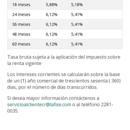
Banca Seguro
18 meses
5,88%
5,18%
Asistencias
24 meses
6,12%
5,41%
Autoexpedible de Vida y Gastos Funerarios
36 meses
6,12%
5,41%
Plan de Protección contra Robo y Fraude
48 meses
6,12%
5,41%
Tarjetas
60 meses
6,12%
5,41%
Tarjetas de crédito
Tasa bruta sujeta a la aplicación del impuesto sobre
Tarjetas débito
la renta vigente
Contratos y Reglamentos
Canje de Millas
Los intereses corrientes se calcularán sobre la base
Costos y Tarifarios
de un (1) año comercial de trescientos sesenta ( 360)
días, por el número de días transcurridos.
Promociones
Billeteras Digitales
Si desea mayor información contáctenos a
servicioalclientecr@lafise.com
o al teléfono 2281-
Mi Salario LAFISE
0035.