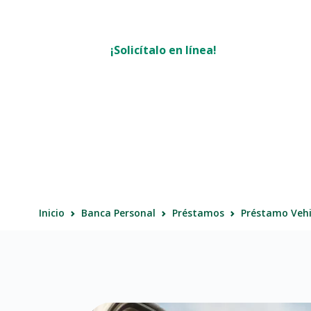
Lafise
LAFITi
Banca S
¡Solicítalo en línea!
Inicio
Banca Personal
Préstamos
Préstamo Vehi