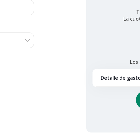
T
La cuo
Los
Detalle de gast