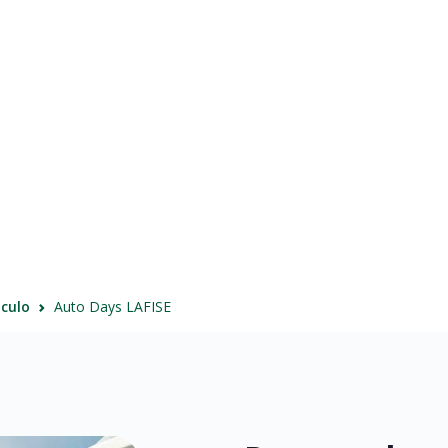
id
cket
eguros
culo
Auto Days LAFISE