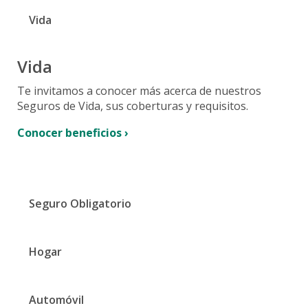
Seguros de Incendio
Seguros Domiciliar
Folletos para presentar Reclamos
Vida
Seguros de Daños
Fianzas
Telepagos
Notificá Tu Reclamo
Activar Débito Automático
Vida
Consultá Y/O completa Tu Reclamo
¿Cómo presentar tu reclamo?
Te invitamos a conocer más acerca de nuestros
Seguros de Vida, sus coberturas y requisitos.
Cobertura Desempleo
Consejos antes fuertes lluvias
Conocer beneficios ›
Donde hacer uso de tu poliza
Red Médica
Talleres Autorizados
Seguro Obligatorio
Planes Dentales
Hogar
Automóvil