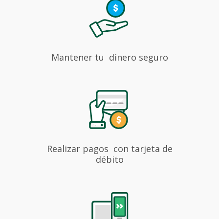
Tarjetas de crédito
Tarjetas débito
Contratos y Reglamentos
Canje de Millas
Costos y Tarifarios
Promociones
Mantener tu
dinero seguro
Billeteras Digitales
Mi Salario LAFISE
Realizar pagos
con tarjeta de
débito