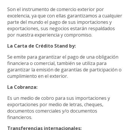
Banca Seguro
Son el instrumento de comercio exterior por
Asistencias
excelencia, ya que con ellas garantizamos a cualquier
Autoexpedible de Vida y Gastos Funerarios
parte del mundo el pago de sus importaciones y
exportaciones, sus negocios estarán respaldados
Plan de Protección contra Robo y Fraude
por nuestra experiencia y compromiso.
Tarjetas
La Carta de Crédito Stand by:
Tarjetas de crédito
Se emite para garantizar el pago de una obligación
Tarjetas débito
financiera o comercial, también se utiliza para
Contratos y Reglamentos
garantizar la emisión de garantías de participación o
Canje de Millas
cumplimiento en el exterior.
Costos y Tarifarios
La Cobranza:
Promociones
Billeteras Digitales
Es un medio de cobro para sus importaciones y
exportaciones por medio de letras, cheques,
Mi Salario LAFISE
documentos comerciales y/o documentos
financieros.
Transferencias internacionales: