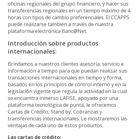
Poket
oficinas regionales del grupo financiero, y hacer sus
Registre su promesa de pago aquí
transferencias regionales en un tiempo máximo de 4
Financiamiento
Acceso en Línea
Préstamos
horas con tipos de cambio preferenciales. El CCAPPS
Solicitud Garantías de participación y Cumplimiento
LAFISE Advisor App
puede realizarse también a través de nuestra
Préstamo personal
plataforma electrónica Banc@Net.
BlackDiamond
Pagos
Préstamos de vehículos
Financiamiento Exclusivo
Introducción sobre productos
Préstamo de vivienda
Canales Alternos
internacionales:
Préstamo Back to Back
Certificado de Inversión
Préstamo con Garantía de Título de Valores
Tarifario
Brindamos a nuestros clientes asesoría, servicio e
Préstamo Auto
Canales Alternos
información a tiempo para que puedan realizar sus
LAFISE Connect
Préstamos Hipotecarios
transacciones internacionales en tiempo y forma,
LAFISE Digital
basados en los principios de control interno y en la
Inversion
Tarjeta de Crédito
Envío Veloz
legislación vigente que regula la actividad en la cual
se encuentra inmerso LAFISE, apoyado por una
ServiRED
Open Banking
Tarjeta Infinite Visa
plataforma tecnológica de punta, le ofrecemos
Transferencias SINPE
Cartas de Crédito, Stand by, Cobranzas y
Mi Salario LAFISE
Chatbot Lia
transferencias internacionales. Le mostraremos las
Virtual Banking
ventajas de cada uno de estos productos.
Comercios Afiliados
LafiseID
Las cartas de crédito: