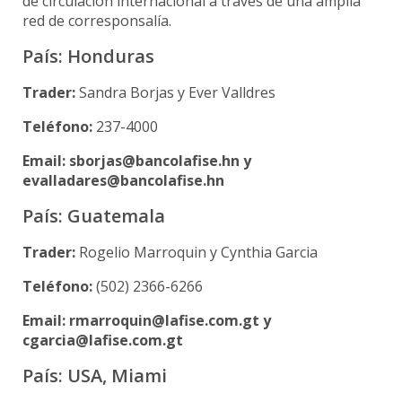
de circulación internacional a través de una amplia
red de corresponsalía.
País: Honduras
Trader:
Sandra Borjas y Ever Valldres
Teléfono:
237-4000
Email: sborjas@bancolafise.hn y
evalladares@bancolafise.hn
País: Guatemala
Trader:
Rogelio Marroquin y Cynthia Garcia
Teléfono:
(502) 2366-6266
Email: rmarroquin@lafise.com.gt y
cgarcia@lafise.com.gt
País: USA, Miami