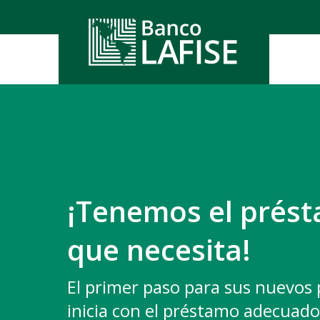
Cuenta
Cuenta
Invers
Propie
Moniby
Cuent
Cuent
Cuen
Depos
Servici
Cuent
LAFIS
LAFIS
Conver
Planifi
Remes
¡Tenemos el prés
Pagane
Fidei
Prom
Acceso
Poket
que necesita!
Firma D
LAFIS
Regist
Blac
El primer paso para sus nuevos
inicia con el préstamo adecuado