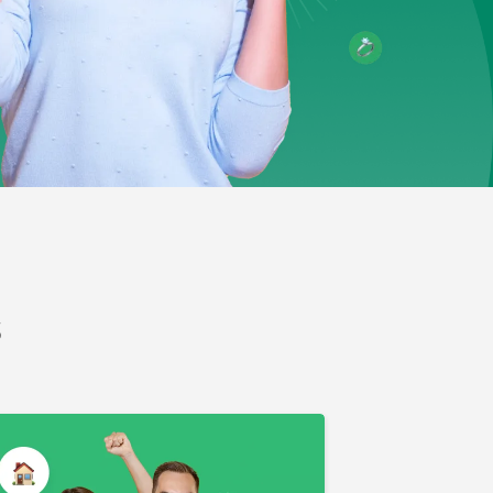
unerarios
 Fraude
s