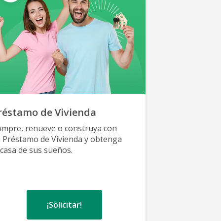
réstamo de Vivienda
Expo Const
mpre, renueve o construya con
Ven y descubr
 Préstamo de Vivienda y obtenga
con beneficios
 casa de sus sueños.
comprar, const
con LAFISE.
¡Solicitar!