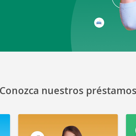
Banca Seguro
Asistencias
Autoexpedible de Vida y Gastos F
Plan de Protección contra Robo y
Conozca nuestros préstamo