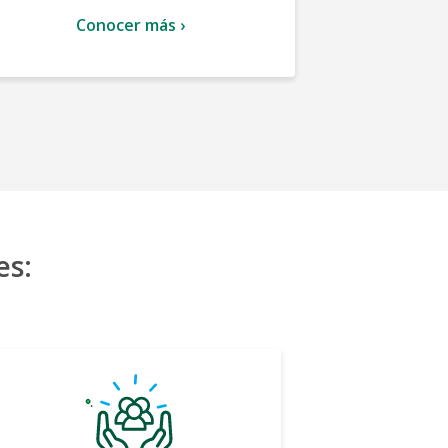
Conocer más ›
Co
es: