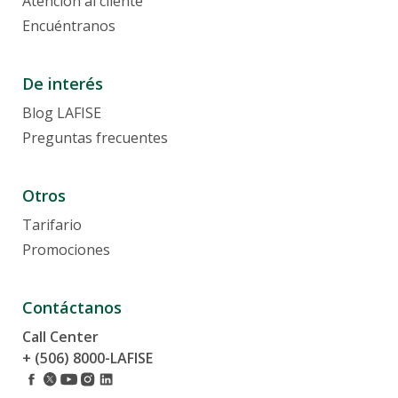
Atención al cliente
Tarjetas de crédito
Encuéntranos
Tarjetas débito
Contratos y Reglamentos
Canje de Millas
Costos y Tarifarios
De interés
Promociones
Billeteras Digitales
Blog LAFISE
Preguntas frecuentes
Mi Salario LAFISE
Otros
Tarifario
Promociones
Contáctanos
Call Center
+ (506) 8000-LAFISE