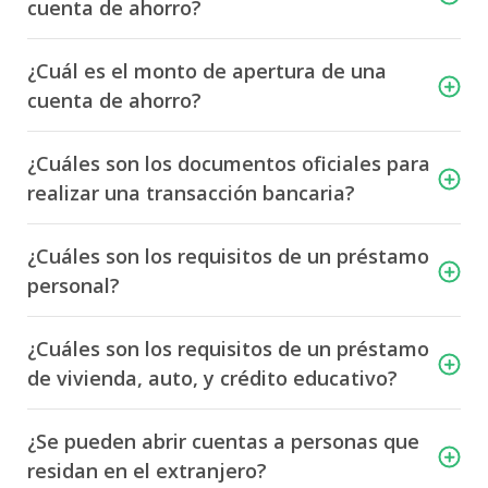
cuenta de ahorro?
Préstamos
Acceso en Línea
Solicitud Garantías de participación y Cumplimiento
Préstamo personal
LAFISE Advisor App
Préstamos de vehículos
BlackDiamond
¿Cuál es el monto de apertura de una
Pagos
Préstamo de vivienda
cuenta de ahorro?
Financiamiento Exclusivo
Canales Alternos
Certificado de Inversión
Préstamo Back to Back
Tarifario
Canales Alternos
¿Cuáles son los documentos oficiales para
Préstamo con Garantía de Título de Valores
Préstamo Auto
LAFISE Connect
realizar una transacción bancaria?
Envío Veloz
Préstamos Hipotecarios
ServiRED
Inversion
Tarjeta de Crédito
Transferencias SINPE
¿Cuáles son los requisitos de un préstamo
Chatbot Lia
Open Banking
Tarjeta Infinite Visa
Virtual Banking
personal?
LafiseID
Mi Salario LAFISE
Banca Seguro
Comercios Afiliados
¿Cuáles son los requisitos de un préstamo
Asistencias
de vivienda, auto, y crédito educativo?
Autoexpedible de Vida y Gastos Funerarios
Plan de Protección contra Robo y Fraude
¿Se pueden abrir cuentas a personas que
Tarjetas
residan en el extranjero?
Tarjetas de crédito