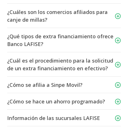
Tarjetas débito
Contratos y Reglamentos
¿Cuáles son los comercios afiliados para
Canje de Millas
canje de millas?
Costos y Tarifarios
Promociones
Billeteras Digitales
¿Qué tipos de extra financiamiento ofrece
Mi Salario LAFISE
Banco LAFISE?
¿Cuál es el procedimiento para la solicitud
de un extra financiamiento en efectivo?
¿Cómo se afilia a Sinpe Movil?
¿Cómo se hace un ahorro programado?
Información de las sucursales LAFISE