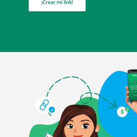
Servici
¡Crear mi link!
Remesa
Link 
Regl