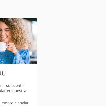
EUU
strar su cuenta
ular en nuestra
el monto a enviar