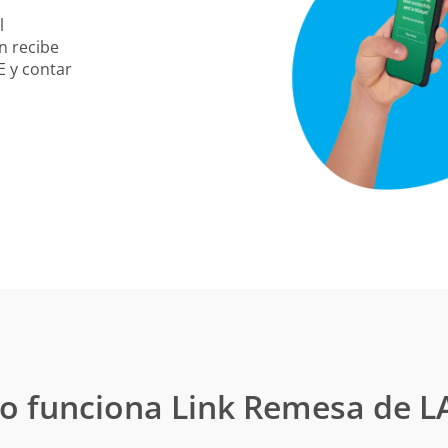
el
én recibe
SE y contar
 funciona Link Remesa de L