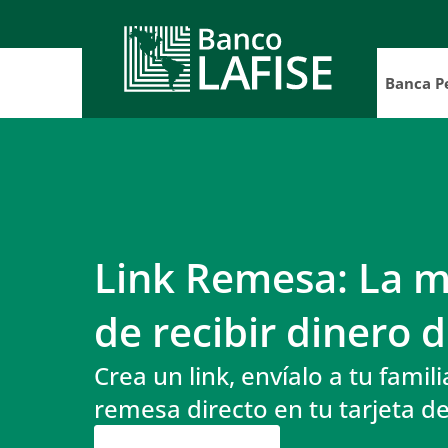
Banca P
Cuenta 
Cuenta
Inversi
Cuenta
Cuentas
Custodi
Inversi
Cuent
Depos
Servicio
Comerci
Plan 
LAFIS
Cuent
Comerci
Planifi
Servicio
Link Remesa: La m
Tarif
Présta
LAFISE 
Fidei
de recibir dinero
Acceso 
Tarifari
Prés
Prést
LAFIS
Prést
Crea un link, envíalo a tu fami
Blac
Prést
Prés
remesa directo en tu tarjeta d
Adela