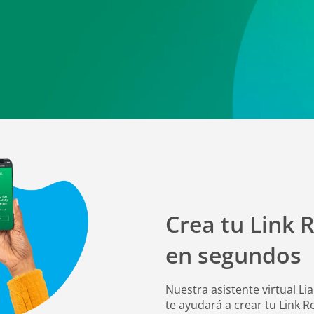
os bancarios
de valor
s
Comercios Afiliados
remesa
Servicio miweb
amentos
Crea tu Link
en segundos
Nuestra asistente virtual 
te ayudará a crear tu Link 