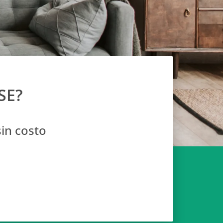
SE?
 sin costo