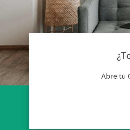
¿T
Abre tu C